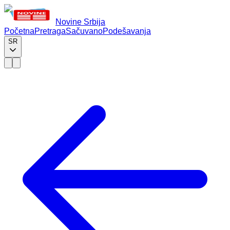
Novine Srbija
Početna
Pretraga
Sačuvano
Podešavanja
SR