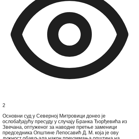
2
Основни суд у Северној Митровици донео је
ослобађајућу пресуду у случају Бранка Ђорђевића из
Звечана, оптуженог за наводне претње заменици
председника Општине Лепосавић Д. М. која је ову
дужност обављала након преузимања општина на