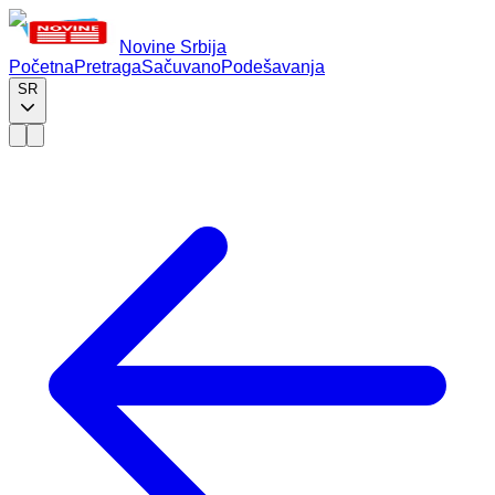
Novine Srbija
Početna
Pretraga
Sačuvano
Podešavanja
SR