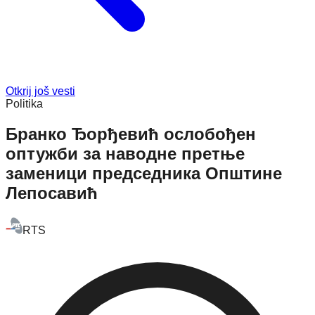
Otkrij još vesti
Politika
Бранко Ђорђевић ослобођен
оптужби за наводне претње
заменици председника Општине
Лепосавић
RTS