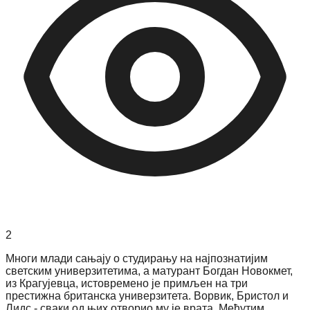
2
Многи млади сањају о студирању на најпознатијим
светским универзитетима, а матурант Богдан Новокмет,
из Крагујевца, истовремено је примљен на три
престижна британска универзитета. Ворвик, Бристол и
Лидс - сваки од њих отворио му је врата. Међутим,