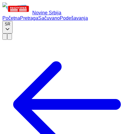
Novine Srbija
Početna
Pretraga
Sačuvano
Podešavanja
SR