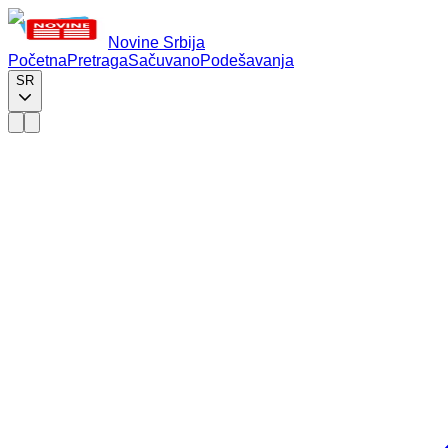
Novine Srbija
Početna
Pretraga
Sačuvano
Podešavanja
SR