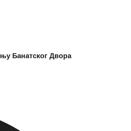
њу Банатског Двора