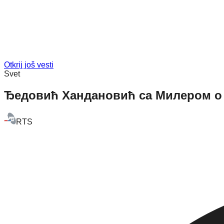
Otkrij još vesti
Svet
Ђедовић Хандановић са Милером о
RTS