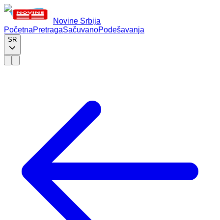
Novine Srbija
Početna
Pretraga
Sačuvano
Podešavanja
SR