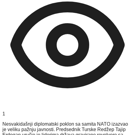
1
Nesvakidašnji diplomatski poklon sa samita NATO izazvao
je veliku pažnju javnosti. Predsednik Turske Redžep Tajip
Erdogan uručio je liderima država gravirane revolvere sa