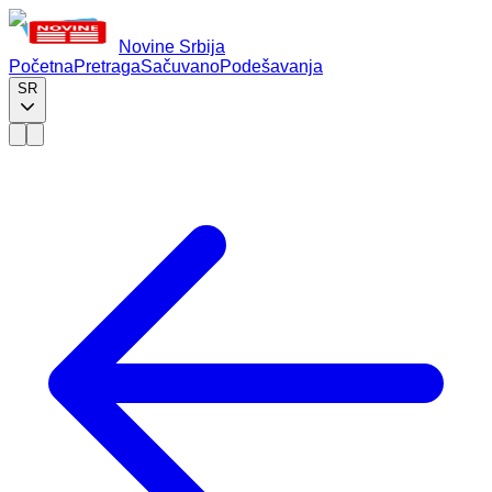
Novine Srbija
Početna
Pretraga
Sačuvano
Podešavanja
SR