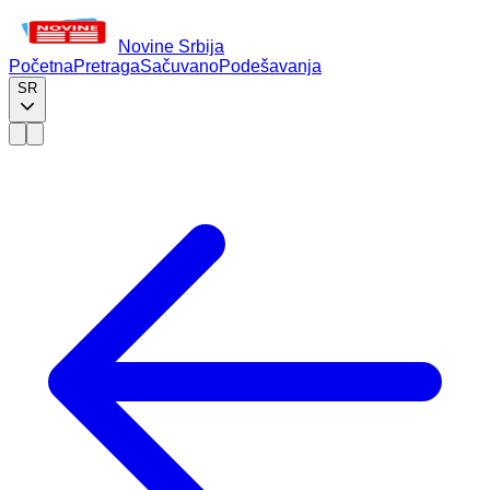
Novine Srbija
Početna
Pretraga
Sačuvano
Podešavanja
SR