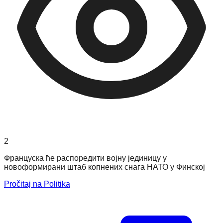
2
Француска ће распоредити војну јединицу у
новоформирани штаб копнених снага НАТО у Финској
Pročitaj na Politika