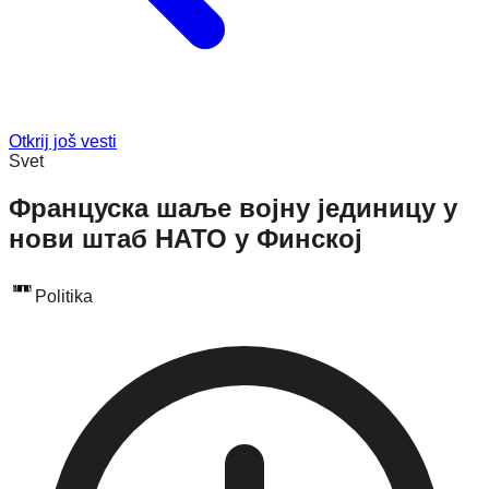
Otkrij još vesti
Svet
Француска шаље војну јединицу у
нови штаб НАТО у Финској
Politika