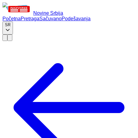
Novine Srbija
Početna
Pretraga
Sačuvano
Podešavanja
SR