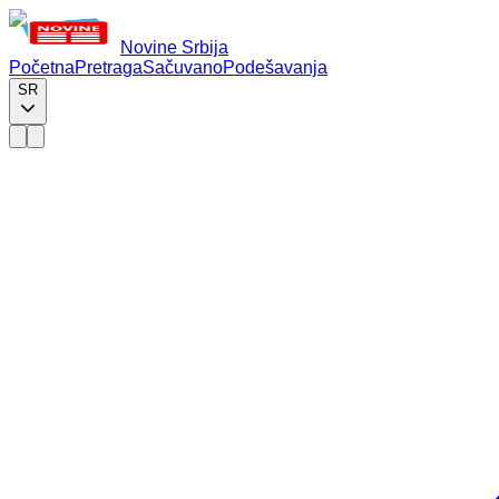
Novine Srbija
Početna
Pretraga
Sačuvano
Podešavanja
SR