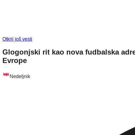
Otkrij još vesti
Glogonjski rit kao nova fudbalska adr
Evrope
Nedeljnik