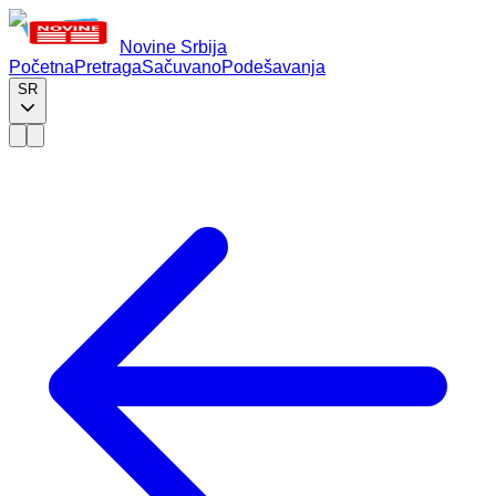
Novine Srbija
Početna
Pretraga
Sačuvano
Podešavanja
SR