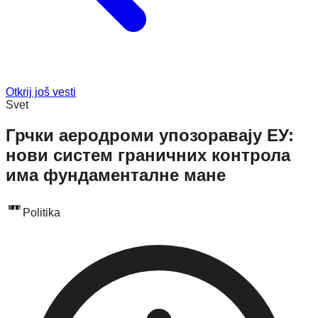
Otkrij još vesti
Svet
Грчки аеродроми упозоравају ЕУ:
нови систем граничних контрола
има фундаменталне мане
Politika