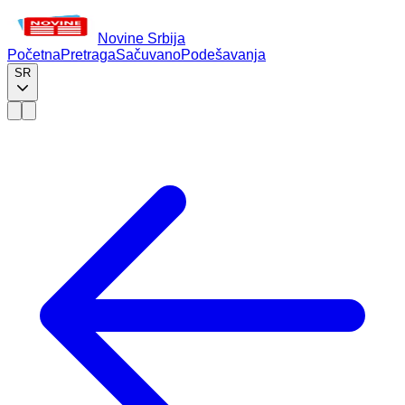
Novine Srbija
Početna
Pretraga
Sačuvano
Podešavanja
SR