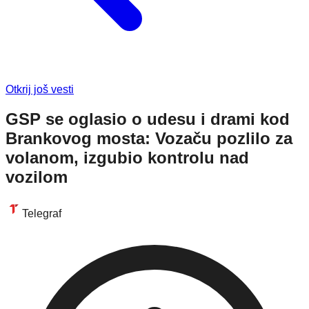
Otkrij još vesti
GSP se oglasio o udesu i drami kod
Brankovog mosta: Vozaču pozlilo za
volanom, izgubio kontrolu nad
vozilom
Telegraf