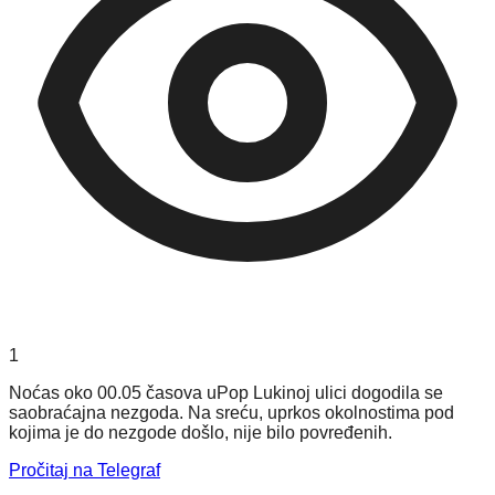
1
Noćas oko 00.05 časova uPop Lukinoј ulici dogodila se
saobraćaјna nezgoda. Na sreću, uprkos okolnostima pod
koјima јe do nezgode došlo, niјe bilo povređenih.
Pročitaj na Telegraf