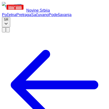
Novine Srbija
Početna
Pretraga
Sačuvano
Podešavanja
SR