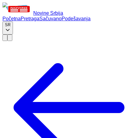
Novine Srbija
Početna
Pretraga
Sačuvano
Podešavanja
SR