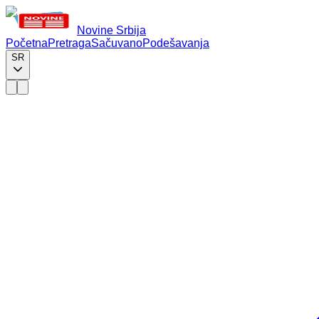
Novine Srbija
Početna
Pretraga
Sačuvano
Podešavanja
SR