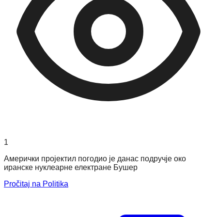
1
Амерички пројектил погодио је данас подручје око
иранске нуклеарне електране Бушер
Pročitaj na Politika