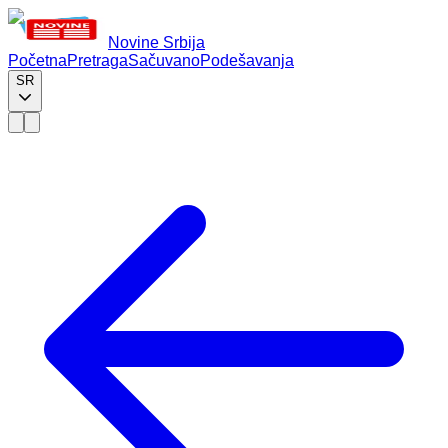
Novine Srbija
Početna
Pretraga
Sačuvano
Podešavanja
SR