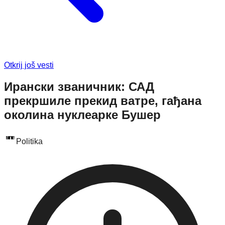
Otkrij još vesti
Ирански званичник: САД
прекршиле прекид ватре, гађана
околина нуклеарке Бушер
Politika