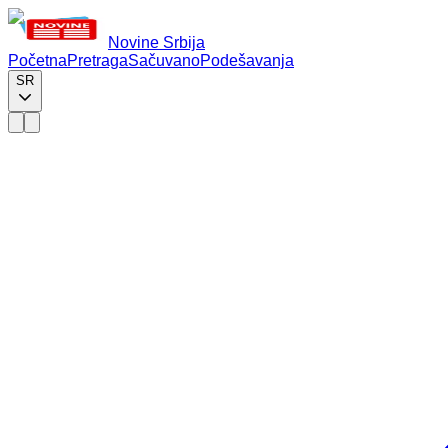
Novine Srbija
Početna
Pretraga
Sačuvano
Podešavanja
SR