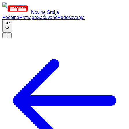
Novine Srbija
Početna
Pretraga
Sačuvano
Podešavanja
SR