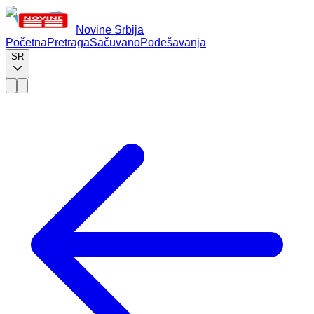
Novine Srbija
Početna
Pretraga
Sačuvano
Podešavanja
SR