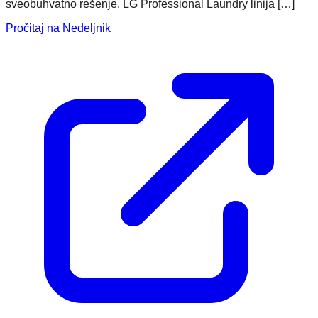
sveobuhvatno rešenje. LG Professional Laundry linija […]
Pročitaj na Nedeljnik