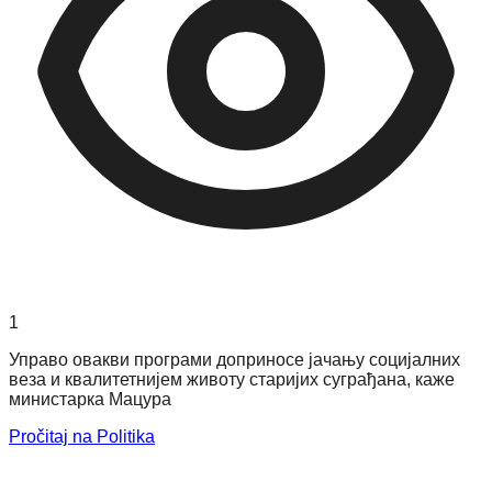
1
Управо овакви програми доприносе јачању социјалних
веза и квалитетнијем животу старијих суграђана, каже
министарка Мацура
Pročitaj na Politika