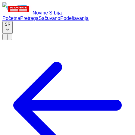
Novine Srbija
Početna
Pretraga
Sačuvano
Podešavanja
SR