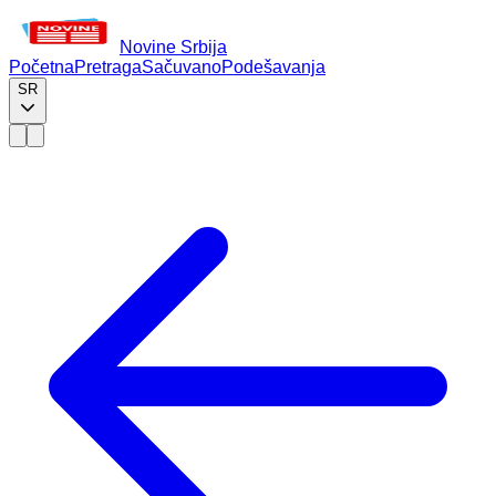
Novine Srbija
Početna
Pretraga
Sačuvano
Podešavanja
SR