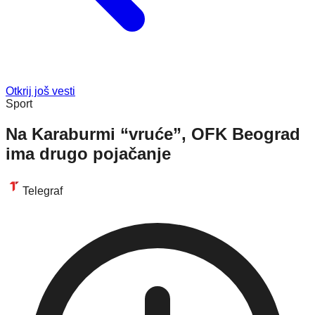
Otkrij još vesti
Sport
Na Karaburmi “vruće”, OFK Beograd
ima drugo pojačanje
Telegraf