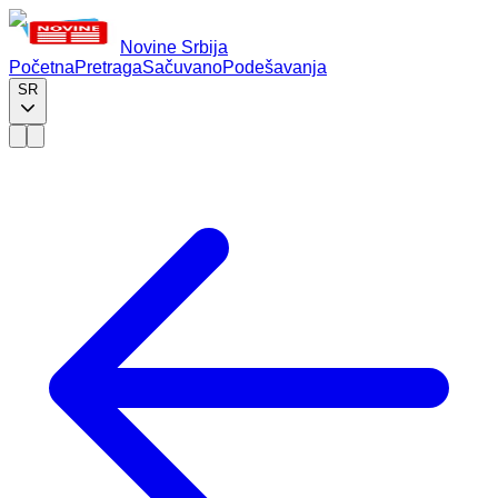
Novine Srbija
Početna
Pretraga
Sačuvano
Podešavanja
SR