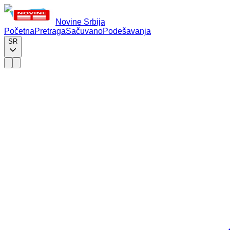
Novine Srbija
Početna
Pretraga
Sačuvano
Podešavanja
SR