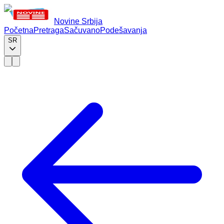
Novine Srbija
Početna
Pretraga
Sačuvano
Podešavanja
SR