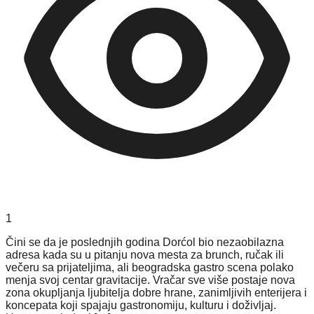
1
Čini se da je poslednjih godina Dorćol bio nezaobilazna
adresa kada su u pitanju nova mesta za brunch, ručak ili
večeru sa prijateljima, ali beogradska gastro scena polako
menja svoj centar gravitacije. Vračar sve više postaje nova
zona okupljanja ljubitelja dobre hrane, zanimljivih enterijera i
koncepata koji spajaju gastronomiju, kulturu i doživljaj.