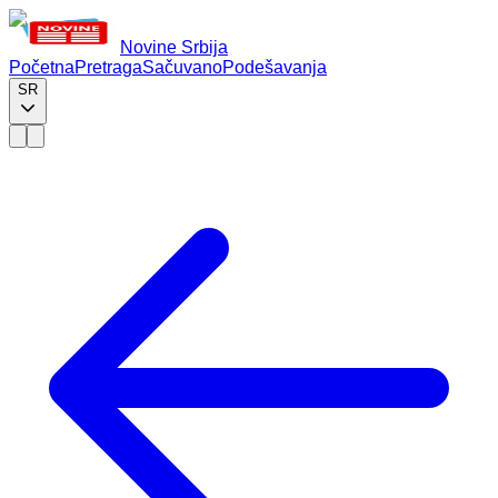
Novine Srbija
Početna
Pretraga
Sačuvano
Podešavanja
SR