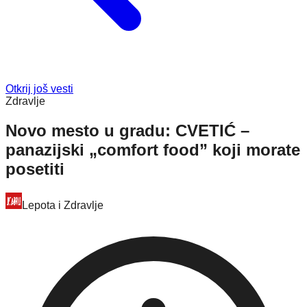
Otkrij još vesti
Zdravlje
Novo mesto u gradu: CVETIĆ –
panazijski „comfort food” koji morate
posetiti
Lepota i Zdravlje