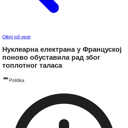
Otkrij još vesti
Нуклеарна електрана у Француској
поново обуставила рад због
топлотног таласа
Politika