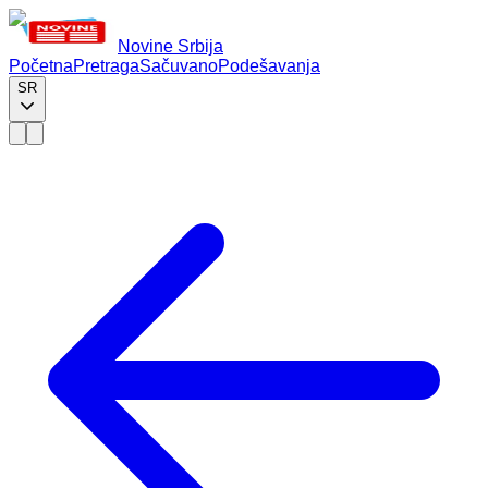
Novine Srbija
Početna
Pretraga
Sačuvano
Podešavanja
SR