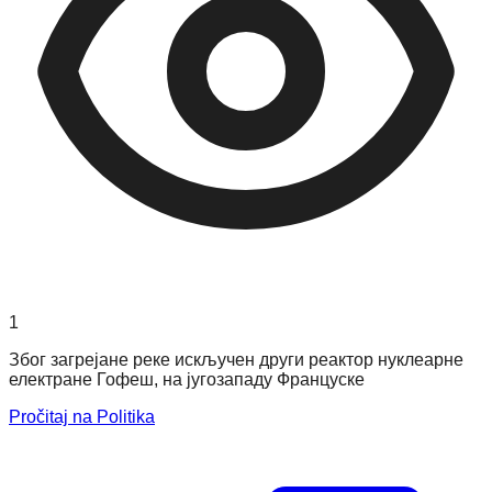
1
Због загрејане реке искључен други реактор нуклеарне
електране Гофеш, на југозападу Француске
Pročitaj na Politika