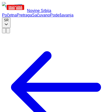
Novine Srbija
Početna
Pretraga
Sačuvano
Podešavanja
SR