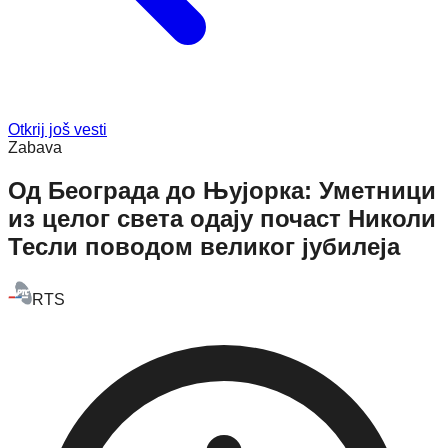
Otkrij još vesti
Zabava
Од Београда до Њујорка: Уметници
из целог света одају почаст Николи
Тесли поводом великог јубилеја
RTS