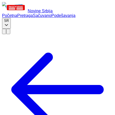
Novine Srbija
Početna
Pretraga
Sačuvano
Podešavanja
SR