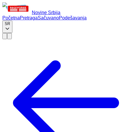
Novine Srbija
Početna
Pretraga
Sačuvano
Podešavanja
SR