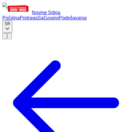
Novine Srbija
Početna
Pretraga
Sačuvano
Podešavanja
SR