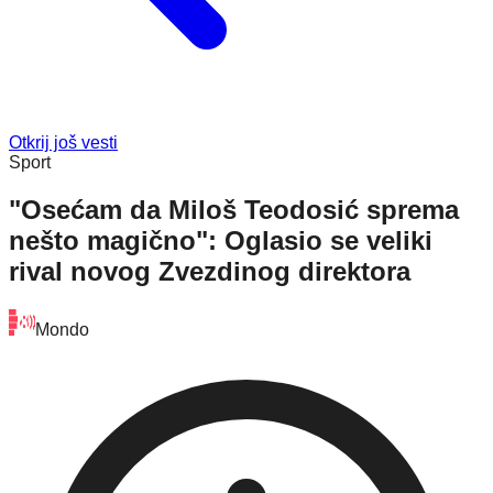
Otkrij još vesti
Sport
"Osećam da Miloš Teodosić sprema
nešto magično": Oglasio se veliki
rival novog Zvezdinog direktora
Mondo