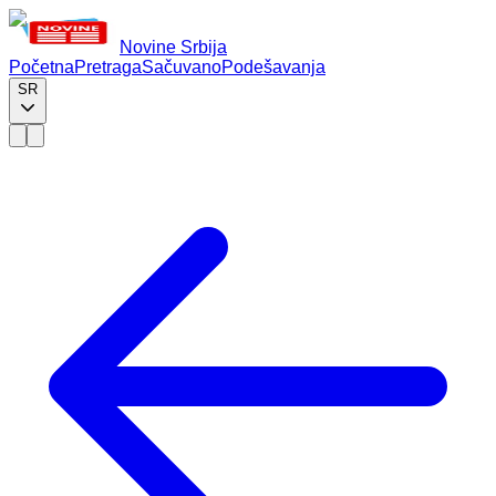
Novine Srbija
Početna
Pretraga
Sačuvano
Podešavanja
SR