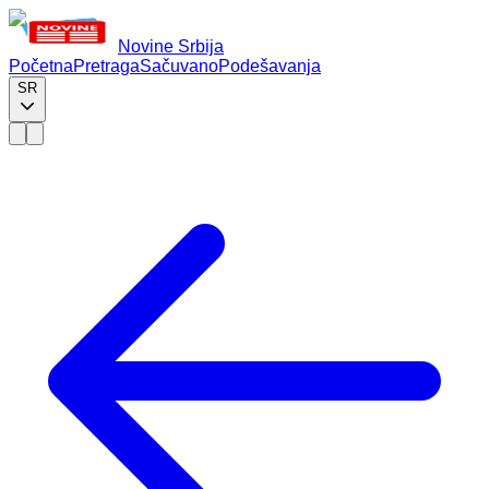
Novine Srbija
Početna
Pretraga
Sačuvano
Podešavanja
SR