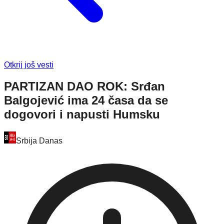
Otkrij još vesti
PARTIZAN DAO ROK: Srđan
Balgojević ima 24 časa da se
dogovori i napusti Humsku
Srbija Danas