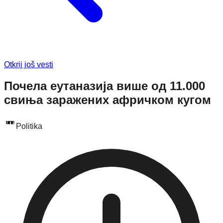
Otkrij još vesti
Почела еутаназија више од 11.000
свиња заражених афричком кугом
Politika