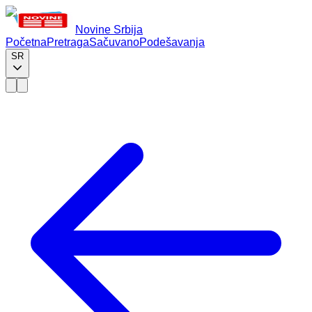
Novine Srbija
Početna
Pretraga
Sačuvano
Podešavanja
SR