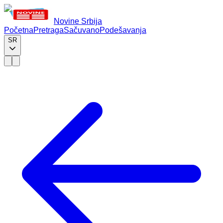
Novine Srbija
Početna
Pretraga
Sačuvano
Podešavanja
SR