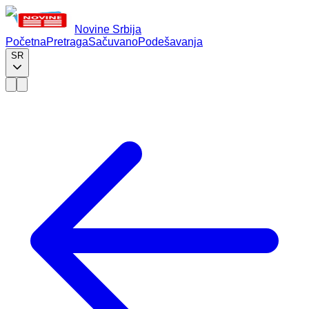
Novine Srbija
Početna
Pretraga
Sačuvano
Podešavanja
SR