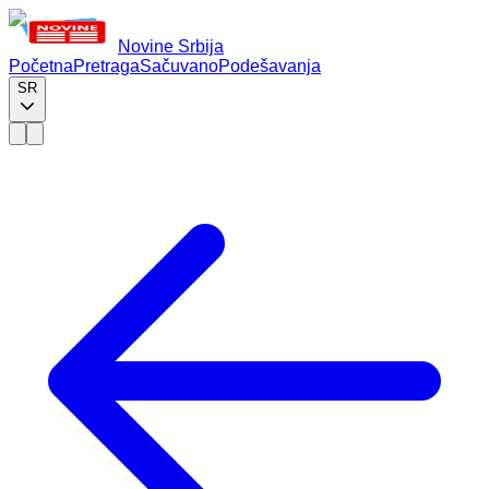
Novine Srbija
Početna
Pretraga
Sačuvano
Podešavanja
SR