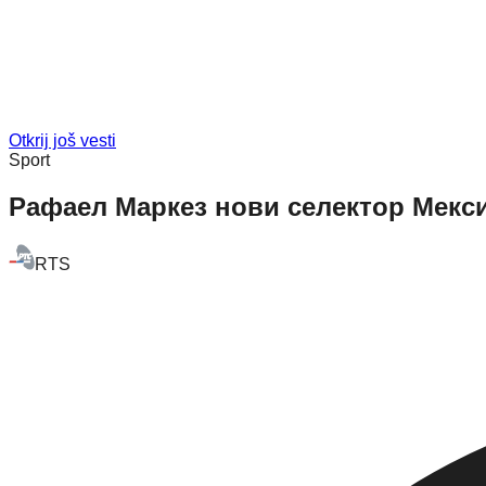
Otkrij još vesti
Sport
Рафаел Маркез нови селектор Мекс
RTS