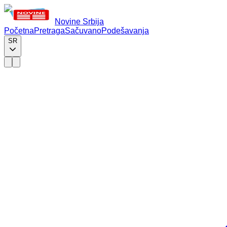
Novine Srbija
Početna
Pretraga
Sačuvano
Podešavanja
SR