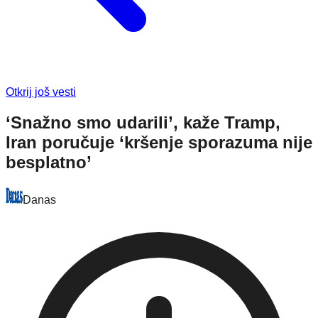
Otkrij još vesti
‘Snažno smo udarili’, kaže Tramp,
Iran poručuje ‘kršenje sporazuma nije
besplatno’
Danas