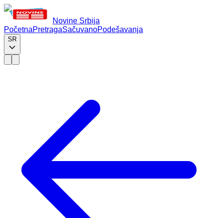
Novine Srbija
Početna
Pretraga
Sačuvano
Podešavanja
SR