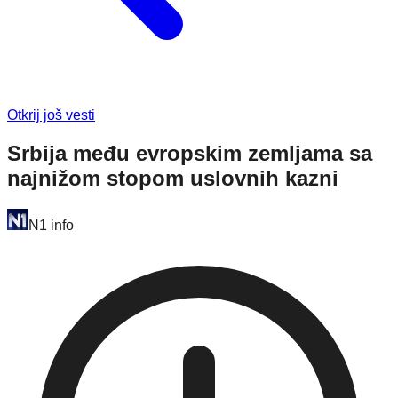
Otkrij još vesti
Srbija među evropskim zemljama sa
najnižom stopom uslovnih kazni
N1 info