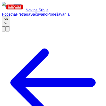
Novine Srbija
Početna
Pretraga
Sačuvano
Podešavanja
SR