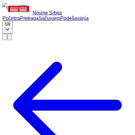
Novine Srbija
Početna
Pretraga
Sačuvano
Podešavanja
SR