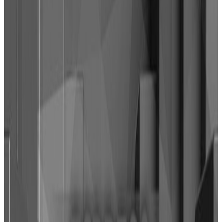
Otkrij još vesti
Umrla Nadežda!
Espreso