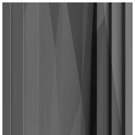
Novine Srbija
Početna
Pretraga
Sačuvano
Podešavanja
SR