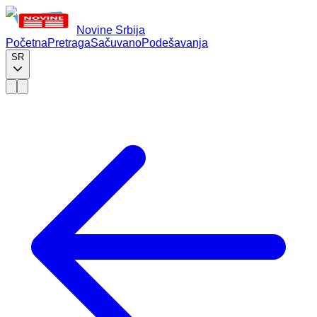
Novine Srbija
Početna
Pretraga
Sačuvano
Podešavanja
SR