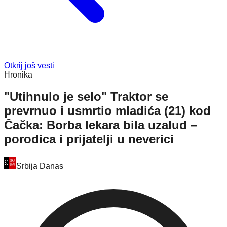
Otkrij još vesti
Hronika
"Utihnulo je selo" Traktor se
prevrnuo i usmrtio mladića (21) kod
Čačka: Borba lekara bila uzalud –
porodica i prijatelji u neverici
Srbija Danas