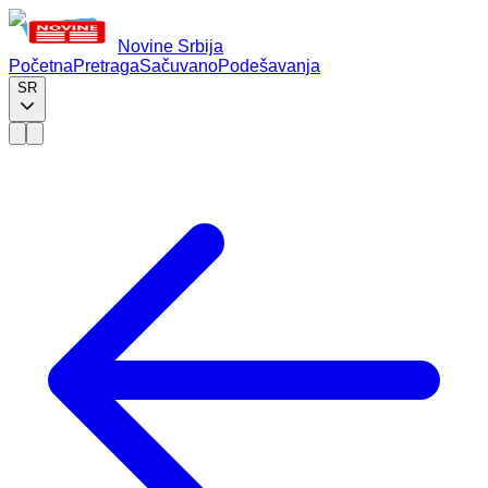
Novine Srbija
Početna
Pretraga
Sačuvano
Podešavanja
SR