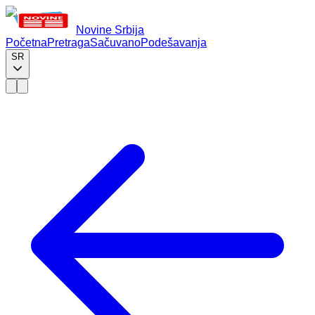
Novine Srbija
Početna
Pretraga
Sačuvano
Podešavanja
SR