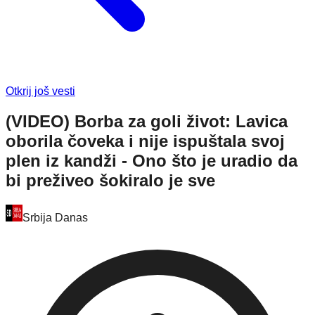
Otkrij još vesti
(VIDEO) Borba za goli život: Lavica
oborila čoveka i nije ispuštala svoj
plen iz kandži - Ono što je uradio da
bi preživeo šokiralo je sve
Srbija Danas