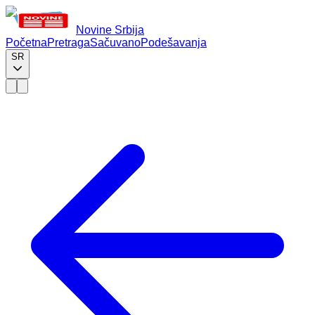
Novine Srbija
Početna
Pretraga
Sačuvano
Podešavanja
SR