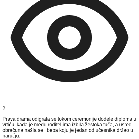
2
Prava drama odigrala se tokom ceremonije dodele diploma u
vrtiću, kada je među roditeljima izbila žestoka tuča, a usred
obračuna našla se i beba koju je jedan od učesnika držao u
naručju.