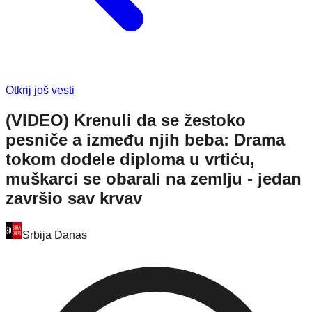
Otkrij još vesti
(VIDEO) Krenuli da se žestoko
pesniče a između njih beba: Drama
tokom dodele diploma u vrtiću,
muškarci se obarali na zemlju - jedan
završio sav krvav
Srbija Danas