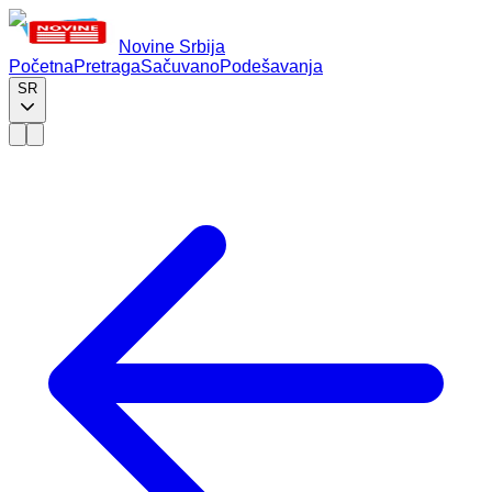
Novine Srbija
Početna
Pretraga
Sačuvano
Podešavanja
SR