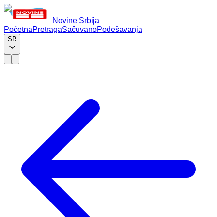
Novine Srbija
Početna
Pretraga
Sačuvano
Podešavanja
SR