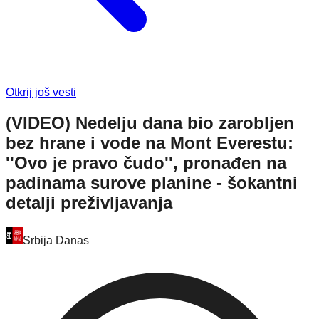
Otkrij još vesti
(VIDEO) Nedelju dana bio zarobljen
bez hrane i vode na Mont Everestu:
''Ovo je pravo čudo'', pronađen na
padinama surove planine - šokantni
detalji preživljavanja
Srbija Danas