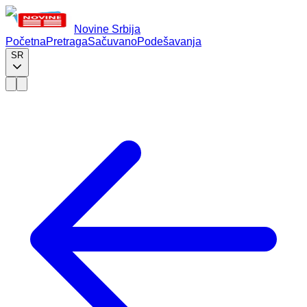
Novine Srbija
Početna
Pretraga
Sačuvano
Podešavanja
SR