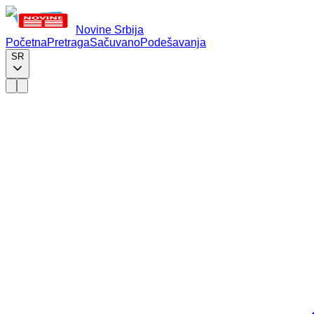
Novine Srbija
Početna
Pretraga
Sačuvano
Podešavanja
SR