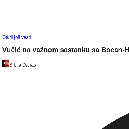
Otkrij još vesti
Vučić na važnom sastanku sa Bocan-Ha
Srbija Danas