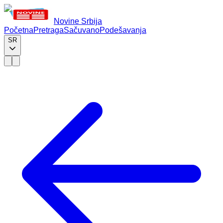
Novine Srbija
Početna
Pretraga
Sačuvano
Podešavanja
SR