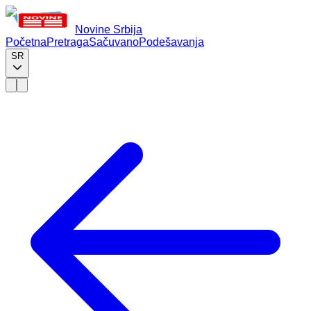
Novine Srbija
Početna
Pretraga
Sačuvano
Podešavanja
SR